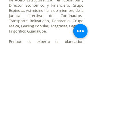
de Acero Estructural S.A. en Colombia y
Director Económico y Financiero, Grupo
Espinosa. Asi mismo ha sido miembro de la
junnta directiva de Continautos,
Transporte Bolivariano, Danaranjo, Grupo
Melca, Leasing Popular, Acegrasas, Fagrave,
Frigorífico Guadalupe.
Enrique es experto en planeación
estratégica, y manejo gerencial. Ha escrito
siete libros sobre temas Gerenciales y de
Estrategia a saber: "La Gerencia del Futuro
y los Estilos de Planeación estratégica”, "La
Macrogerencia Empresarial”, "El
Pensamiento Empresarial”, “Manual de
Gerencia Mercadeo y Ventas”, "Practicum
Empresarial, Gerencia Mercadeo y Ventas”,
“Innovar o Morir” y Equity Plus.
Dentro de Silk Enrique lidera los temas de
Asesoria en Planeación Estratégica
SILK BANCA DE INVERSIÓN Cra. 5 N. 66-44
+57 (1) 315 4550064
info@silkbancadeinversion.com