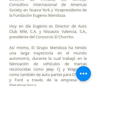
Consultivo Internacional de Americas
Society en Nueva York y Vicepresidente de
la Fundación Eugenio Mendoza.
Hoy en día Eugenio es Director de Auto
Club MM, C.A. y Nissauto Valencia, S.A.,
presidente del Consorcio El Chorrito.
Así mismo, El Grupo Mendoza ha tenido
una larga trayectoria en el mundo
automotriz, durante la cual trabajó en la
fabricación de vehículos de marcas
reconocidas como Jeep CJ y Wagoneer,
como también de auto partes para Chrysler
y Ford a través de la empresa Oci-
Metalmecánica.
Ha sido reconocido con varias distinciones
como: Encomienda de la Orden del Mérito
Civil de España (1986), Cruz de la Fuerza
Aérea (1988), Orden Niños y Niñas de
Chacao (2011), entre otras de alta
importancia.
Desde 2010 hasta la fecha, Eugenio es parte