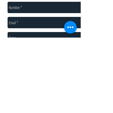
Enviar
SILK BANCA DE INVERSIÓN Cra. 5 N. 66-44
+57 (1) 315 4550064
info@silkbancadeinversion.com