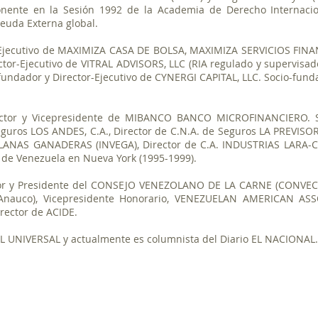
ponente en la Sesión 1992 de la Academia de Derecho Internacio
Deuda Externa global.
r-Ejecutivo de MAXIMIZA CASA DE BOLSA, MAXIMIZA SERVICIOS FIN
ctor-Ejecutivo de VITRAL ADVISORS, LLC (RIA regulado y supervisad
fundador y Director-Ejecutivo de CYNERGI CAPITAL, LLC. Socio-funda
rector y Vicepresidente de MIBANCO BANCO MICROFINANCIERO
eguros LOS ANDES, C.A., Director de C.N.A. de Seguros LA PREVISOR
LANAS GANADERAS (INVEGA), Director de C.A. INDUSTRIAS LARA-
 de Venezuela en Nueva York (1995-1999). ​
or y Presidente del CONSEJO VENEZOLANO DE LA CARNE (CONVECA
e Anauco), Vicepresidente Honorario, VENEZUELAN AMERICAN A
rector de ACIDE.
EL UNIVERSAL y actualmente es columnista del Diario EL NACIONAL.